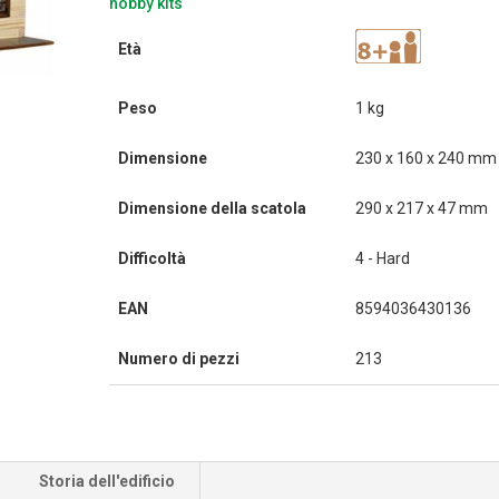
hobby kits
Età
Peso
1 kg
Dimensione
230 x 160 x 240 mm
Dimensione della scatola
290 x 217 x 47 mm
Difficoltà
4 - Hard
EAN
8594036430136
Numero di pezzi
213
Storia dell'edificio