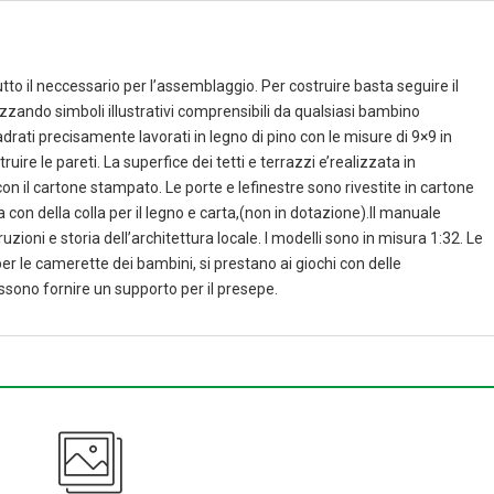
to il neccessario per l’assemblaggio. Per costruire basta seguire il
lizzando simboli illustrativi comprensibili da qualsiasi bambino
drati precisamente lavorati in legno di pino con le misure di 9×9 in
re le pareti. La superfice dei tetti e terrazzi e’realizzata in
n il cartone stampato. Le porte e lefinestre sono rivestite in cartone
 con della colla per il legno e carta,(non in dotazione).Il manuale
zioni e storia dell’architettura locale. I modelli sono in misura 1:32. Le
er le camerette dei bambini, si prestano ai giochi con delle
ssono fornire un supporto per il presepe.