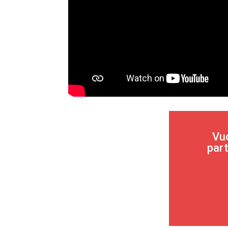
Vuo
part