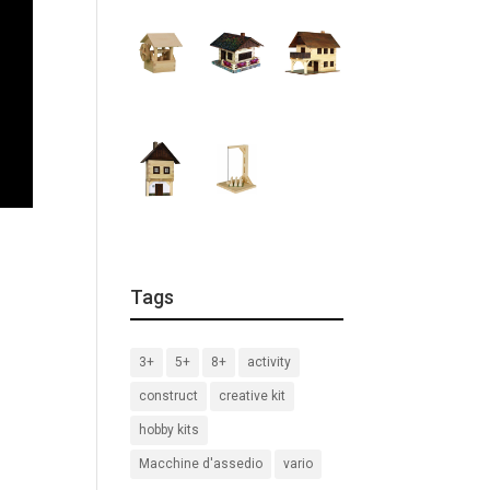
Tags
3+
5+
8+
activity
construct
creative kit
hobby kits
Macchine d'assedio
vario