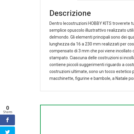
Descrizione
Dentro lecostruzioni HOBBY KITS troverete tut
semplice opuscolo illustrattivo realizzato uti
delmondo. Gli elementi principali sono dei qua
lunghezza da 16 a 230 mm realizzati per costrui
compensato di 3 mm che poi viene incollato co
stampato. Ciascuna delle costruzioni si incolla
contiene piccoli suggerimenti riguardo a costru
costruzioni ultimate, sono un tocco estetico p
macchinette, figurine e bambole, a Natale po
0
Shares