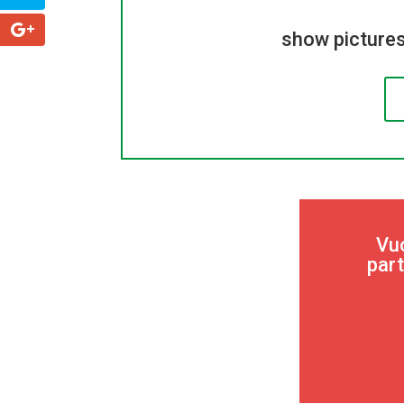
show pictures
Vuo
part