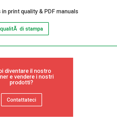
 in print quality & PDF manuals
qualitÃ di stampa
i diventare il nostro
ner e vendere i nostri
prodotti?
Contattateci