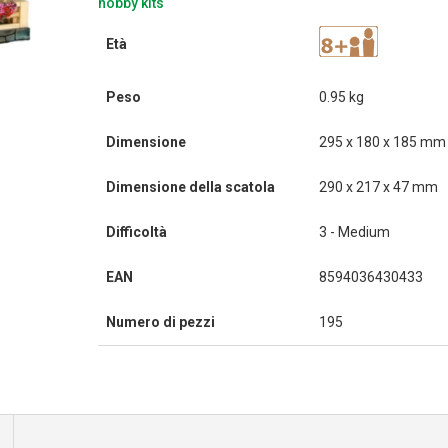
hobby kits
Età
Peso
0.95 kg
Dimensione
295 x 180 x 185 mm
Dimensione della scatola
290 x 217 x 47 mm
Difficoltà
3 - Medium
EAN
8594036430433
Numero di pezzi
195