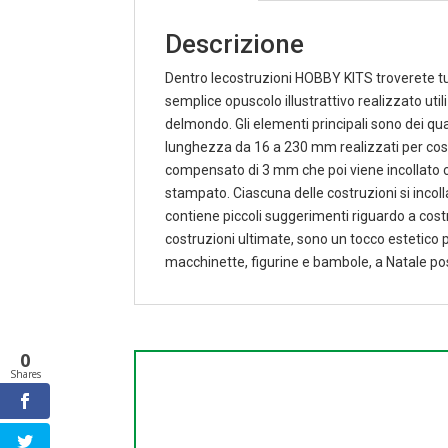
Descrizione
Dentro lecostruzioni HOBBY KITS troverete tut
semplice opuscolo illustrattivo realizzato uti
delmondo. Gli elementi principali sono dei qua
lunghezza da 16 a 230 mm realizzati per costrui
compensato di 3 mm che poi viene incollato co
stampato. Ciascuna delle costruzioni si incolla
contiene piccoli suggerimenti riguardo a costru
costruzioni ultimate, sono un tocco estetico p
macchinette, figurine e bambole, a Natale po
0
Shares