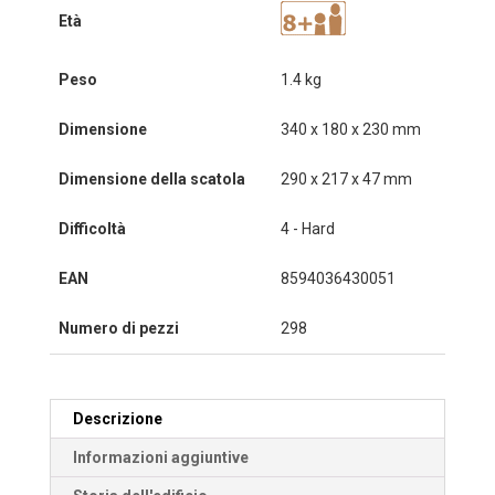
Età
Peso
1.4 kg
Dimensione
340 x 180 x 230 mm
Dimensione della scatola
290 x 217 x 47 mm
Difficoltà
4 - Hard
EAN
8594036430051
Numero di pezzi
298
Descrizione
Informazioni aggiuntive