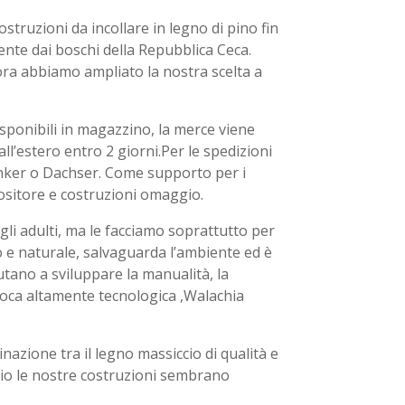
struzioni da incollare in legno di pino fin
nte dai boschi della Repubblica Ceca.
ora abbiamo ampliato la nostra scelta a
isponibili in magazzino, la merce viene
all’estero entro 2 giorni.Per le spedizioni
nker o Dachser. Come supporto per i
positore e costruzioni omaggio.
li adulti, ma le facciamo soprattutto per
o e naturale, salvaguarda l’ambiente ed è
utano a sviluppare la manualità, la
epoca altamente tecnologica ,Walachia
nazione tra il legno massiccio di qualità e
cio le nostre costruzioni sembrano