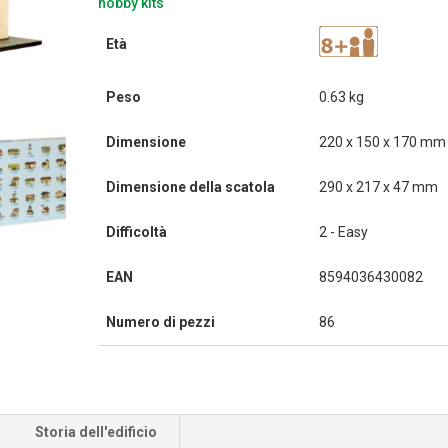
hobby kits
Età
Peso
0.63 kg
Dimensione
220 x 150 x 170 mm
Dimensione della scatola
290 x 217 x 47 mm
Difficoltà
2 - Easy
EAN
8594036430082
Numero di pezzi
86
Storia dell'edificio