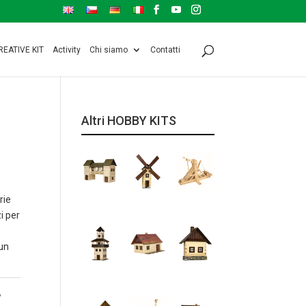
REATIVE KIT
Activity
Chi siamo
Contatti
Altri HOBBY KITS
rie
i per
un
,