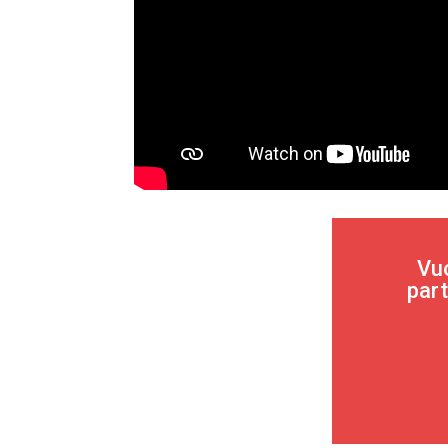
Vuo
part