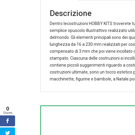
Descrizione
Dentro lecostruzioni HOBBY KITS troverete tut
semplice opuscolo illustrattivo realizzato uti
delmondo. Gli elementi principali sono dei qua
lunghezza da 16 a 230 mm realizzati per costrui
compensato di 3 mm che poi viene incollato co
stampato. Ciascuna delle costruzioni si incolla
contiene piccoli suggerimenti riguardo a costru
costruzioni ultimate, sono un tocco estetico p
macchinette, figurine e bambole, a Natale po
0
Shares