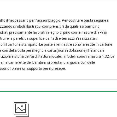
to il neccessario per l’assemblaggio. Per costruire basta seguire il
lizzando simboli illustrativi comprensibili da qualsiasi bambino
drati precisamente lavorati in legno di pino con le misure di 9×9 in
re le pareti. La superfice dei tetti e terrazzi e’realizzata in
n il cartone stampato. Le porte e lefinestre sono rivestite in cartone
 con della colla per il legno e carta,(non in dotazione).Il manuale
zioni e storia dell’architettura locale. I modelli sono in misura 1:32. Le
er le camerette dei bambini, si prestano ai giochi con delle
ssono fornire un supporto per il presepe.