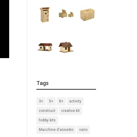
Tags
3+
5+
8+
activity
construct
creative kit
hobby kits
Macchine d'assedio
vario