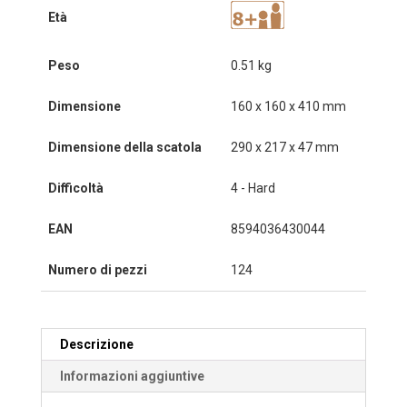
Età
Peso
0.51 kg
Dimensione
160 x 160 x 410 mm
Dimensione della scatola
290 x 217 x 47 mm
Difficoltà
4 - Hard
EAN
8594036430044
Numero di pezzi
124
Descrizione
Informazioni aggiuntive