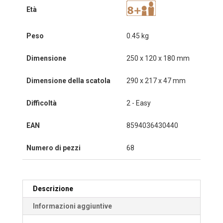
Età
Peso
0.45 kg
Dimensione
250 x 120 x 180 mm
Dimensione della scatola
290 x 217 x 47 mm
Difficoltà
2 - Easy
EAN
8594036430440
Numero di pezzi
68
Descrizione
Informazioni aggiuntive