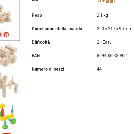
Peso
2.1 kg
Dimensione della scatola
290 x 217 x 90 mm
Difficoltà
2 - Easy
EAN
8594036430921
Numero di pezzi
44