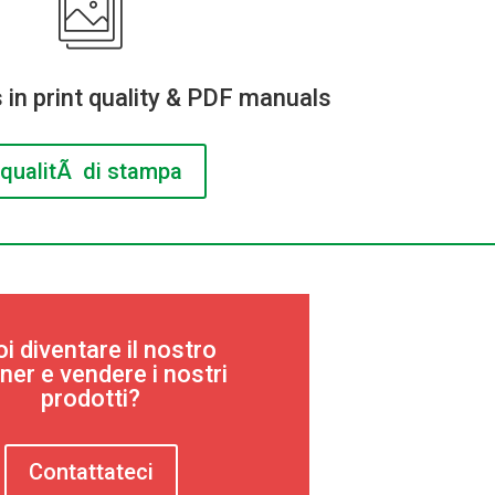
 in print quality & PDF manuals
qualitÃ di stampa
i diventare il nostro
ner e vendere i nostri
prodotti?
Contattateci