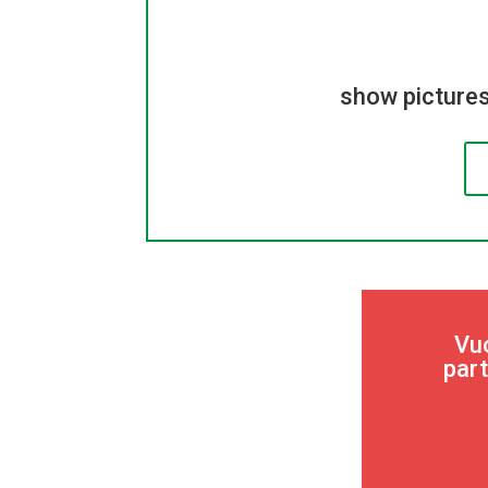
show pictures
Vuo
part