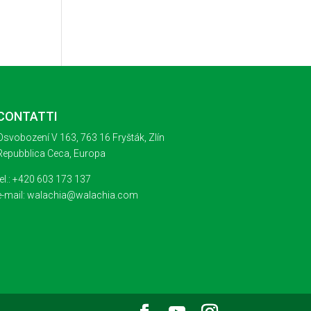
CONTATTI
Osvobození V 163, 763 16 Fryšták, Zlín
Repubblica Ceca, Europa
tel.: +420 603 173 137
e-mail: walachia@walachia.com