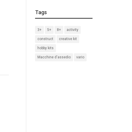
Tags
3+
5+
8+
activity
construct
creative kit
hobby kits
Macchine d'assedio
vario