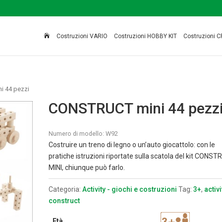

Costruzioni VARIO
Costruzioni HOBBY KIT
Costruzioni C
i 44 pezzi
CONSTRUCT mini 44 pezz
Numero di modello:
W92
Costruire un treno di legno o un’auto giocattolo: con le
pratiche istruzioni riportate sulla scatola del kit CONS
MINI, chiunque può farlo.
Categoria:
Activity - giochi e costruzioni
Tag:
3+
,
activi
construct
Età