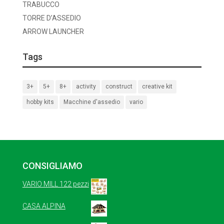
TRABUCCO
TORRE D’ASSEDIO
ARROW LAUNCHER
Tags
3+
5+
8+
activity
construct
creative kit
hobby kits
Macchine d'assedio
vario
CONSIGLIAMO
VARIO MILL 122 pezzi
CASA ALPINA