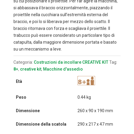
su cui posizionare il proiettile. Per far agire la macchina,
si abbassava il braccio orizzontalmente, piazzando il
proiettile nella cucchiara sull’estremità esterna del
braccio, e poi lo si liberava per mezzo dello scatto. Il
braccio ritornava con forza e scagliava il proiettile. Il
trabucco può essere considerato un particolare tipo di
catapulta, dalla maggiore dimensione portata e basato
su un meccanismo a leve.
Categoria:
Costruzioni da incollare CREATIVE KIT
Tag:
8+
,
creative kit
,
Macchine d'assedio
Età
Peso
0.44 kg
Dimensione
260 x 90 x 190 mm
Dimensione della scatola
290 x 217 x 47 mm