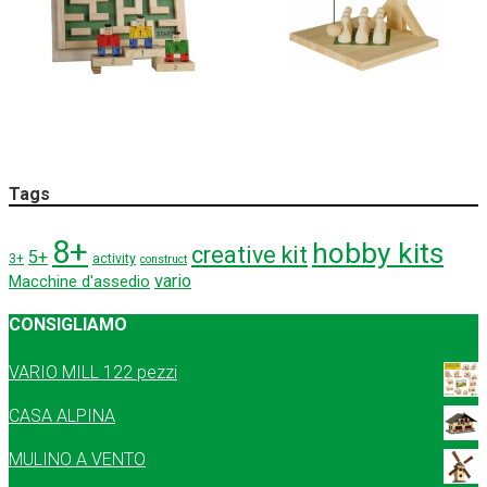
Tags
8+
hobby kits
creative kit
5+
3+
activity
construct
vario
Macchine d'assedio
CONSIGLIAMO
VARIO MILL 122 pezzi
CASA ALPINA
MULINO A VENTO