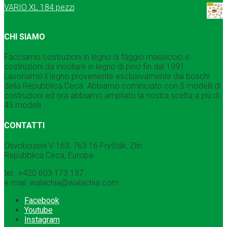
VARIO XL 184 pezzi
CHI SIAMO
Facciamo costruzioni in legno di faggio massiccio e
costruzioni da incollare in legno di pino fin dal 1991.
Lavoriamo il legno proveniente esclusivamente dai boschi
della Repubblica Ceca. Abbiamo cominciato con 5 modelli di
costruzioni ed ora abbiamo ampliato la nostra scelta a più di
45 modelli
CONTATTI
Osvobození V 163, 763 16 Fryšták, Zlín
Repubblica Ceca, Europa
tel.: +420 603 173 137
e-mail: walachia@walachia.com
Facebook
Youtube
Instagram