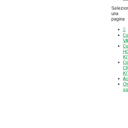
Selezio
una
pagina

Co
VA
Co
H
KI
Co
CR
KI
Ac
Ch
si