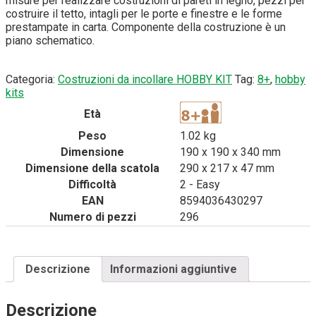
misure per realizzare costruzioni di pareti in legno, pezzi per
costruire il tetto, intagli per le porte e finestre e le forme
prestampate in carta. Componente della costruzione è un
piano schematico.
Categoria:
Costruzioni da incollare HOBBY KIT
Tag:
8+
,
hobby
kits
Età
Peso
1.02 kg
Dimensione
190 x 190 x 340 mm
Dimensione della scatola
290 x 217 x 47 mm
Difficoltà
2 - Easy
EAN
8594036430297
Numero di pezzi
296
Descrizione
Informazioni aggiuntive
Descrizione