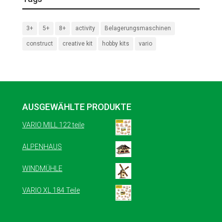
3+
5+
8+
activity
Belagerungsmaschinen
construct
creative kit
hobby kits
vario
AUSGEWÄHLTE PRODUKTE
VARIO MILL 122 teile
ALPENHAUS
WINDMÜHLE
VARIO XL 184 Teile