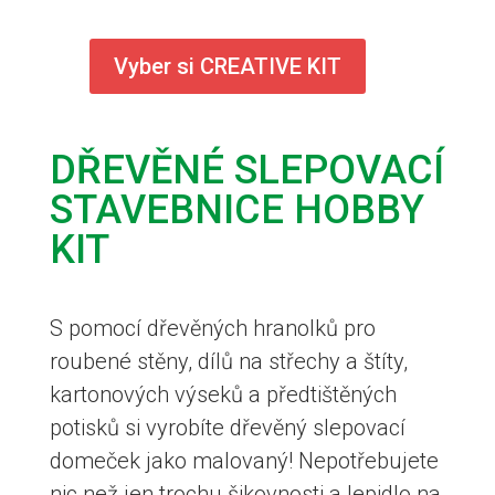
Vyber si CREATIVE KIT
DŘEVĚNÉ SLEPOVACÍ
STAVEBNICE HOBBY
KIT
S pomocí dřevěných hranolků pro
roubené stěny, dílů na střechy a štíty,
kartonových výseků a předtištěných
potisků si vyrobíte dřevěný slepovací
domeček jako malovaný! Nepotřebujete
nic než jen trochu šikovnosti a lepidlo na