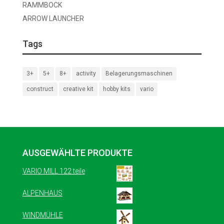
RAMMBOCK
ARROW LAUNCHER
Tags
3+
5+
8+
activity
Belagerungsmaschinen
construct
creative kit
hobby kits
vario
AUSGEWÄHLTE PRODUKTE
VARIO MILL 122 teile
ALPENHAUS
WINDMÜHLE