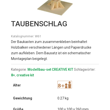
TAUBENSCHLAG
Katalognummer:
W61
Der Baukasten zum zusammenkleben beinhaltet
Holzbalken verschiedener Längen und Papierdrucke
zum aufkleben. Dem Bausatz ist ein schematischer
Montageplan beigelegt.
Kategorie:
Modellbau-set CREATIVE KIT
Schlagwörter:
8+
,
creative kit
Alter
Gewichtung
0.27 kg
Größe
100 x 100 x 260 mm