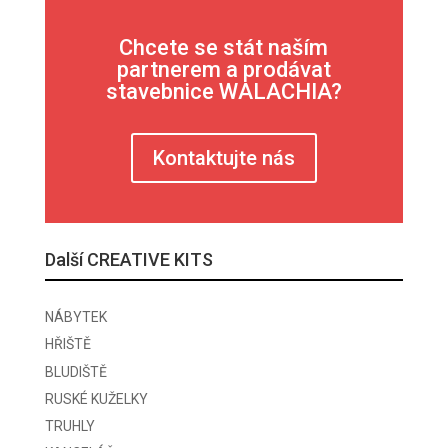
Chcete se stát naším
partnerem a prodávat
stavebnice WALACHIA?
Kontaktujte nás
Další CREATIVE KITS
NÁBYTEK
HŘIŠTĚ
BLUDIŠTĚ
RUSKÉ KUŽELKY
TRUHLY