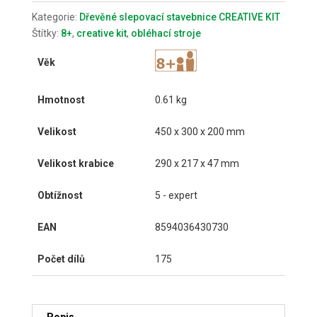
Kategorie:
Dřevěné slepovací stavebnice CREATIVE KIT
Štítky:
8+
,
creative kit
,
obléhací stroje
Věk
Hmotnost
0.61 kg
Velikost
450 x 300 x 200 mm
Velikost krabice
290 x 217 x 47 mm
Obtížnost
5 - expert
EAN
8594036430730
Počet dílů
175
Popis