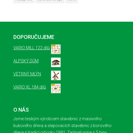
DOPORUČUJEME
VARIO MILL 122 dílů
ALPSKÝ DŮM
VĚTRNÝ MLÝN
VARIO XL 184 dílů
O NÁS
Jsme českým výrobcem stavebnic z masivního
bukového dřeva a slepovacích stavebnic z borového
dřeva s tradicí od roku 1991. Začínali jsme s 5 typy