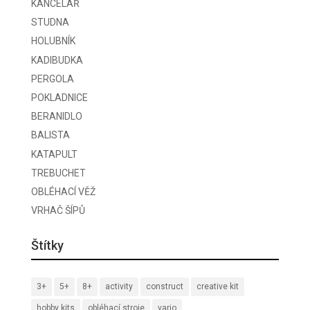
KANCELÁŘ
STUDNA
HOLUBNÍK
KADIBUDKA
PERGOLA
POKLADNICE
BERANIDLO
BALISTA
KATAPULT
TREBUCHET
OBLÉHACÍ VĚŽ
VRHAČ ŠÍPŮ
Štítky
3+
5+
8+
activity
construct
creative kit
hobby kits
obléhací stroje
vario