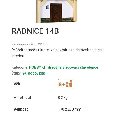
RADNICE 14B
Katalogové číslo:
W14B
Průčelí domečku, které lze zavěsit jako obrázek na stěnu
interiéru.
Kategorie:
HOBBY KIT dřevěná slepovací stavebnice
Štítky:
8+
,
hobby kits
Věk
Hmotnost
0.2 kg
Velikost
170 x 230 mm