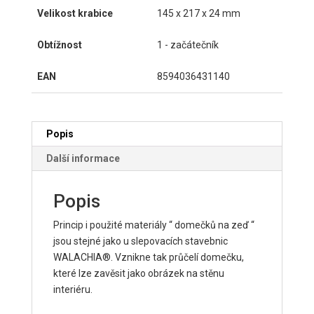
Velikost krabice
145 x 217 x 24 mm
Obtížnost
1 - začátečník
EAN
8594036431140
Popis
Další informace
Popis
Princip i použité materiály “ domečků na zeď “
jsou stejné jako u slepovacích stavebnic
WALACHIA®. Vznikne tak průčelí domečku,
které lze zavěsit jako obrázek na stěnu
interiéru.