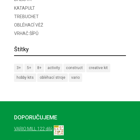
KATAPULT
TREBUCHET
OBLÉHACÍ VĚŽ
VRHAČ ŠÍPŮ
Štítky
3+
5+
8+
activity
construct
creative kit
hobby kits
obléhací stroje
vario
DOPORUČUJEME
VARIO MILL 122 dílů