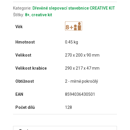
Kategorie:
Dřevěné slepovací stavebnice CREATIVE KIT
Štítky:
8+
,
creative kit
Věk
Hmotnost
0.45 kg
Velikost
270 x 200 x 90 mm
Velikost krabice
290 x 217 x 47 mm
Obtížnost
2 - mírně pokročilý
EAN
8594036430501
Počet dílů
128