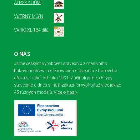
ALPSKÝ DŮM
VĚTRNÝ MLÝN
VARIO XL 184 dílů
O NÁS
Jsme českým výrobcem stavebnic z masivního
bukového dřeva a slepovacích stavebnic z borového
dřeva s tradicí od roku 1991. Začínali jsme s 5 typy
stavebnic a dnes si naši zákazníci vybírají už více jak ze
45 různých modelů.
Více o nás >