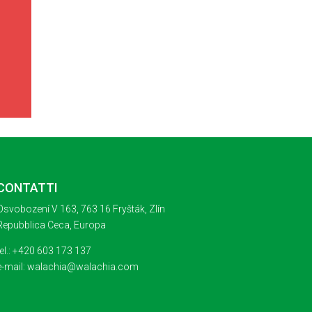
CONTATTI
Osvobození V 163, 763 16 Fryšták, Zlín
Repubblica Ceca, Europa
tel.: +420 603 173 137
e-mail: walachia@walachia.com