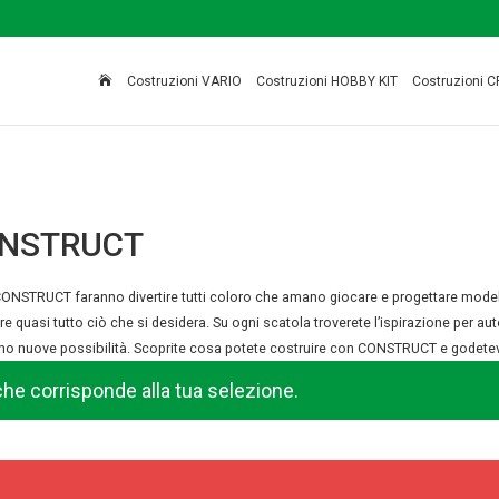

Costruzioni VARIO
Costruzioni HOBBY KIT
Costruzioni C
CONSTRUCT
it CONSTRUCT faranno divertire tutti coloro che amano giocare e progettare modelli a
lare quasi tutto ciò che si desidera. Su ogni scatola troverete l’ispirazione per
no nuove possibilità. Scoprite cosa potete costruire con CONSTRUCT e godetevi i
he corrisponde alla tua selezione.